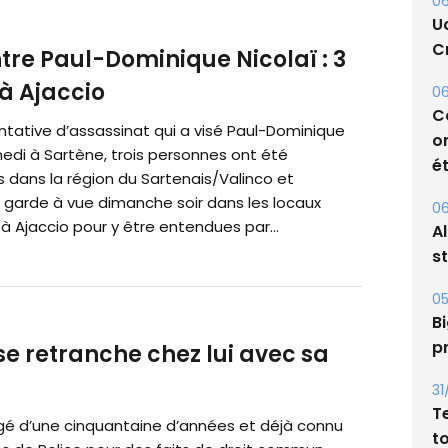
06
U
Cr
tre Paul-Dominique Nicolaï : 3
à Ajaccio
06
C
ntative d’assassinat qui a visé Paul-Dominique
o
edi à Sartène, trois personnes ont été
ét
s dans la région du Sartenais/Valinco et
 garde à vue dimanche soir dans les locaux
06
à Ajaccio pour y être entendues par...
A
s
05
Bi
e retranche chez lui avec sa
p
31
T
 âgé d’une cinquantaine d’années et déjà connu
t