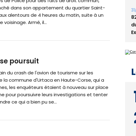
es de Police pour des faits de droit commun,
anché dans son appartement du quartier Saint-
31
aux alentours de 4 heures du matin, suite à un
8
 voisinage. Armé, il...
d
E
 se poursuit
L
n du crash de l'avion de tourisme sur les
e la commune d'Urtaca en Haute-Corse, qui a
imes, les enquêteurs étaient à nouveau sur place
 pour poursuivre leurs investigations et tenter
re ce qui a bien pu se...