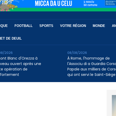
IQUE
FOOTBALL
SPORTS
VOTRE RÉGION
MONDE
A
ET DE DEUIL
08/2026
08/08/2026
pont Blanc d'Orezza à
À Rome, l'hommage de
veau ouvert après une
l'Associu di a Guardia Cors
te opération de
Papale aux milliers de Cors
fortement
qui ont servi le Saint-Siège