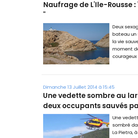
Naufrage de L'Ile-Rousse : "
"
Deux sexag
bateau un r
la vie sauv
moment de 
courageux 
Dimanche 13 Juillet 2014 à 15:45
Une vedette sombre au large
deux occupants sauvés par
Une vedette
sombré dans
La Pietra, 