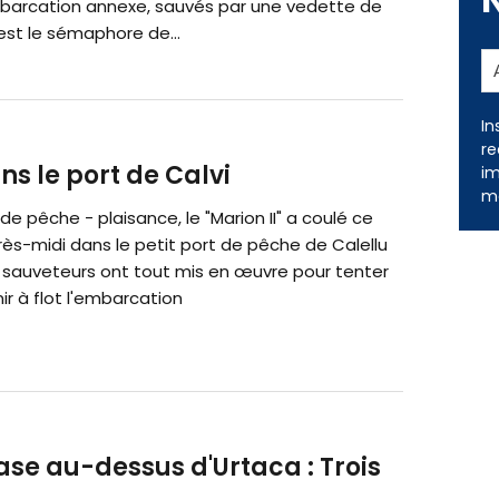
barcation annexe, sauvés par une vedette de
est le sémaphore de...
In
re
s le port de Calvi
im
me
e pêche - plaisance, le "Marion II" a coulé ce
ès-midi dans le petit port de pêche de Calellu
s sauveteurs ont tout mis en œuvre pour tenter
r à flot l'embarcation
ase au-dessus d'Urtaca : Trois