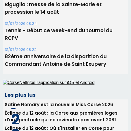
82ème anniversaire de la disparition du
Commandant Antoine de Saint Exupery
Les plus lus
Satine Nomary est la nouvelle Miss Corse 2026
Éclipse du 12 août : la Corse aux premières loges
d'un spectacle qui ne reviendra pas avant 2081
Éclipse du 12 août : Où s'installer en Corse pour
profiter pleinement du spectacle ?
En Corse, un début de saison marqué par une
consommation en recul dans les restaurants
La gendarmerie alerte les restaurateurs corses
face à une nouvelle escroquerie au faux vendeur de
vin