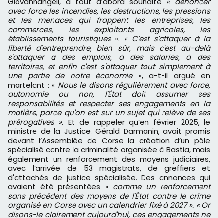
Giovannangeli, a tout d’abord souhaité
«
dénoncer
avec force les incendies, les destructions, les pressions
et les menaces qui frappent les entreprises, les
commerces, les exploitants agricoles, les
établissements touristiques
».
« C'est s'attaquer à la
liberté d'entreprendre, bien sûr, mais c'est au-delà
s'attaquer à des emplois, à des salariés, à des
territoires, et enfin c'est s'attaquer tout simplement à
une partie de notre économie
», a-t-il argué en
martelant : «
Nous le disons régulièrement avec force,
autonomie ou non, l'État doit assumer ses
responsabilités et respecter ses engagements en la
matière, parce qu'on est sur un sujet qui relève de ses
prérogatives »
. Et de rappeler qu’en février 2025, le
ministre de la Justice, Gérald Darmanin, avait promis
devant l’Assemblée de Corse la création d’un pôle
spécialisé contre la criminalité organisée à Bastia, mais
également un renforcement des moyens judiciaires,
avec l’arrivée de 53 magistrats, de greffiers et
d'attachés de justice spécialisée. Des annonces qui
avaient été présentées «
comme un renforcement
sans précédent des moyens de l'État contre le crime
organisé en Corse avec un calendrier fixé à 2027 ». « Or
disons-le clairement aujourd'hui, ces engagements ne