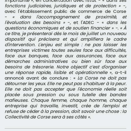
importante
», en concertation avec l’État - «
dans ses
fonctions judiciaires, juridiques et de protection »
-,
avec l'établissement public de commerce de Corse
-
« dans l'accompagnement de proximité, et
l'évaluation des besoins »
-, et l'ADEC - «
dans les
questions économiques et de soutien financier » -. « À
ce titre, je présenterai dès le mois de juillet un nouveau
dispositif qui précisera et qui amplifiera le cadre
d'intervention. L'enjeu est simple : ne pas laisser les
entreprises victimes toutes seules face aux difficultés,
face aux banques, face aux assurances, face aux
démarches administratives ou bien sûr face aux
besoins de trésorerie. Notre objectif c’est d'organiser
une réponse rapide, lisible et opérationnelle
», a-t-il
annoncé avant de conclure : «
La Corse ne doit pas
détourner les yeux. Elle ne peut pas s'habituer à la peur.
Elle ne doit pas accepter que l'économie réelle soit
placée sous pression ou sous tutelle des bandes
mafieuses. Chaque femme, chaque homme, chaque
entreprise qui travaille, investit, crée de l'emploi et
refuse de céder à la pression, doit savoir une chose : la
Collectivité de Corse sera à ses côtés ».