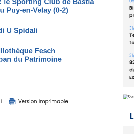
: le Sporting Club de Bastia
05
Bi
au Puy-en-Velay (0-2)
p
31
di U Spidali
T
t
bliothèque Fesch
31
ban du Patrimoine
8
d
E
i
Version imprimable
L