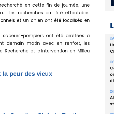
recherché en cette fin de journée, une
a. Les recherches ont été effectuées
sonnels et un chien ont été localisés en
L
s sapeurs-pompiers ont été arrêtées à
06
ont demain matin avec en renfort, les
U
 Recherche et d'Intervention en Milieu
Cr
06
C
t la peur des vieux
o
ét
06
A
s