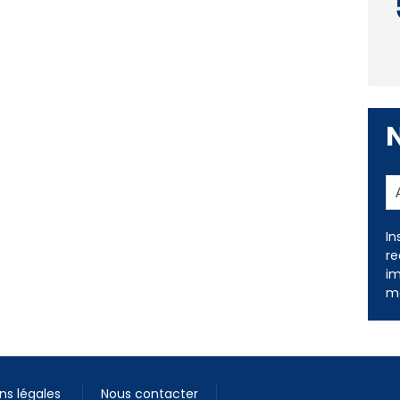
In
re
im
me
ns légales
Nous contacter