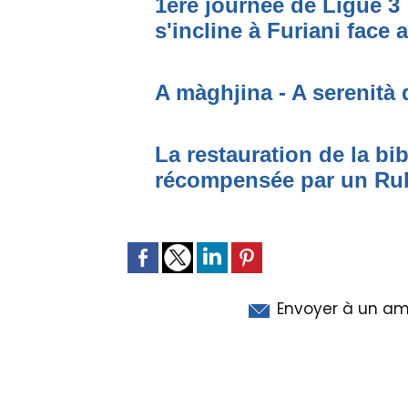
1ère journée de Ligue 3 
s'incline à Furiani face 
A màghjina - A serenità 
La restauration de la bi
récompensée par un Ru
Envoyer à un am