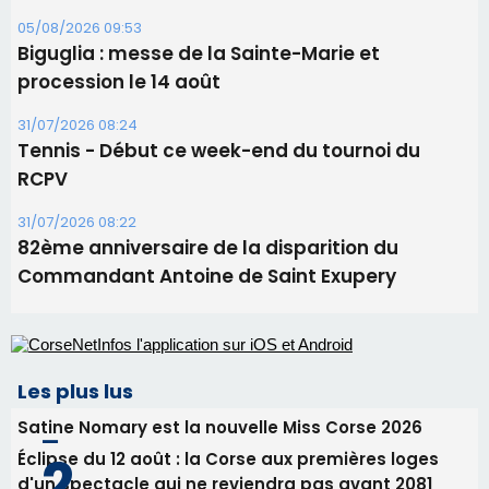
31/07/2026 08:22
82ème anniversaire de la disparition du
Commandant Antoine de Saint Exupery
Les plus lus
Satine Nomary est la nouvelle Miss Corse 2026
Éclipse du 12 août : la Corse aux premières loges
d'un spectacle qui ne reviendra pas avant 2081
Éclipse du 12 août : Où s'installer en Corse pour
profiter pleinement du spectacle ?
En Corse, un début de saison marqué par une
consommation en recul dans les restaurants
La gendarmerie alerte les restaurateurs corses
face à une nouvelle escroquerie au faux vendeur de
vin