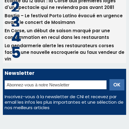
Commandant Antoine de Saint Exupery
Les plus lus
Satine Nomary est la nouvelle Miss Corse 2026
Éclipse du 12 août : la Corse aux premières loges
d'un spectacle qui ne reviendra pas avant 2081
Bastia – Le festival Porto Latino évacué en urgence
avant le concert de Mosimann
En Corse, un début de saison marqué par une
consommation en recul dans les restaurants
La gendarmerie alerte les restaurateurs corses
face à une nouvelle escroquerie au faux vendeur de
vin
Newsletter