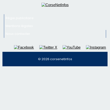
Inscrivez-vous à la newsletter de CNI et recevez par
email les infos les plus importantes et une sélection de
nos meilleurs articles
Régie publicitaire
Mentions légales
Nous contacter
© 2026 corsenetinfos