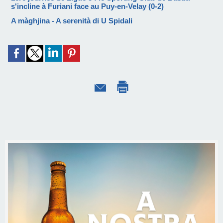
s'incline à Furiani face au Puy-en-Velay (0-2)
A màghjina - A serenità di U Spidali