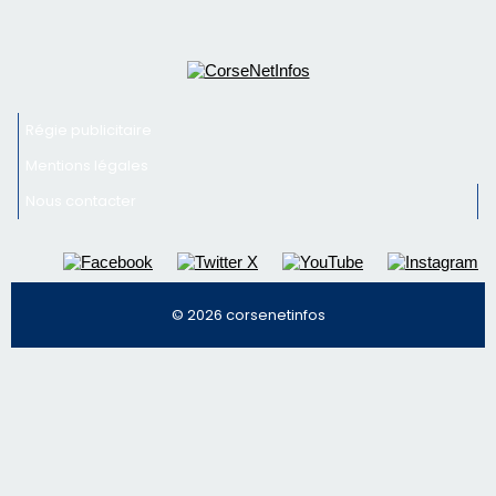
face à une nouvelle escroquerie au faux vendeur de
vin
Newsletter
Inscrivez-vous à la newsletter de CNI et recevez par
email les infos les plus importantes et une sélection de
nos meilleurs articles
Régie publicitaire
Mentions légales
Nous contacter