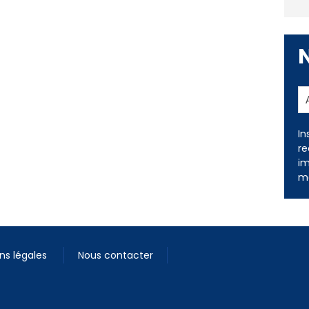
In
re
im
me
ns légales
Nous contacter