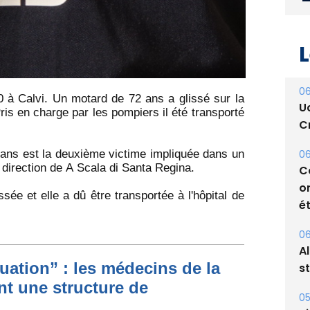
L
06
 à Calvi. Un motard de 72 ans a glissé sur la
U
ris en charge par les pompiers il été transporté
Cr
06
 ans est la deuxième victime impliquée dans un
C
n direction de A Scala di Santa Regina.
o
sée et elle a dû être transportée à l'hôpital de
ét
06
A
s
ituation” : les médecins de la
nt une structure de
05