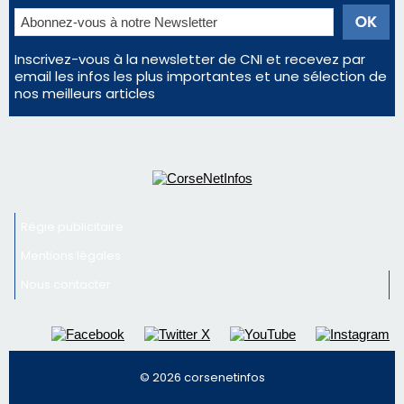
Régie publicitaire
Mentions légales
Nous contacter
© 2026 corsenetinfos