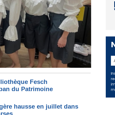
In
re
bliothèque Fesch
im
ban du Patrimoine
me
égère hausse en juillet dans
orses