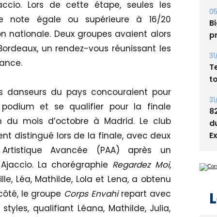
ccio. Lors de cette étape, seules les
05
e note égale ou supérieure à 16/20
Bi
n nationale. Deux groupes avaient alors
p
 Bordeaux, un rendez-vous réunissant les
31
ance.
T
t
urs danseurs du pays concouraient pour
31
podium et se qualifier pour la finale
8
n du mois d’octobre à Madrid. Le club
d
E
t distingué lors de la finale, avec deux
Artistique Avancée (PAA) après un
 Ajaccio. La chorégraphie
Regardez Moi
,
, Léa, Mathilde, Lola et Lena, a obtenu
 côté, le groupe
Corps Envahi
repart avec
L
styles, qualifiant Léana, Mathilde, Julia,