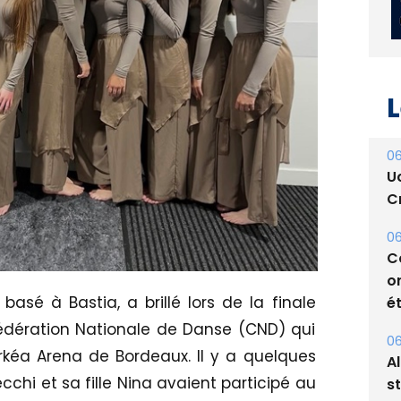
L
06
U
Cr
06
C
o
sé à Bastia, a brillé lors de la finale
ét
édération Nationale de Danse (CND) qui
06
Arkéa Arena de Bordeaux. Il y a quelques
A
hi et sa fille Nina avaient participé au
s