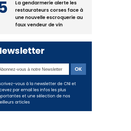
La gendarmerie alerte les
restaurateurs corses face à
une nouvelle escroquerie au
faux vendeur de vin
Newsletter
scrivez-vous à la newsletter de CNI et
cevez par email les infos les plus
portantes et une sélection de nos
illeurs articles