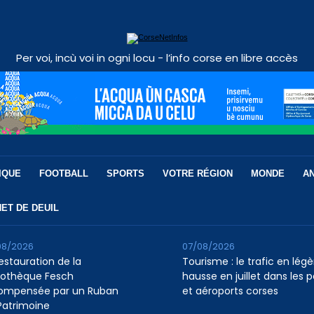
Per voi, incù voi in ogni locu - l’info corse en libre accès
IQUE
FOOTBALL
SPORTS
VOTRE RÉGION
MONDE
A
ET DE DEUIL
08/2026
07/08/2026
restauration de la
Tourisme : le trafic en légè
liothèque Fesch
hausse en juillet dans les p
ompensée par un Ruban
et aéroports corses
Patrimoine