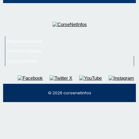
vin
Newsletter
Inscrivez-vous à la newsletter de CNI et recevez par
email les infos les plus importantes et une sélection de
nos meilleurs articles
Régie publicitaire
Mentions légales
Nous contacter