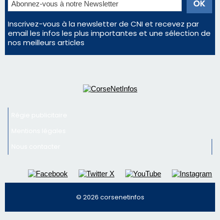
Régie publicitaire
Mentions légales
Nous contacter
© 2026 corsenetinfos