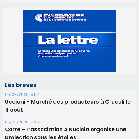
Les brèves
06/08/2026 15:57
Ucciani – Marché des producteurs à Cruculi le
11 août
06/08/2026 15:25
Corte – L’association A Nuciola organise une
projection sous les étoiles
06/08/2026 15:04
Alata - Soirée Tango Argentin au stade de San
Benedetto
05/08/2026 09:53
Biguglia : messe de la Sainte-Marie et
procession le 14 août