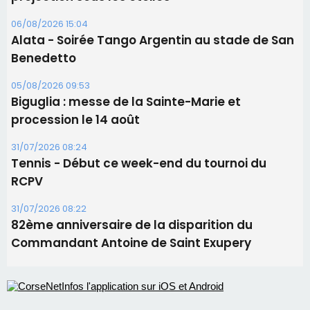
31/07/2026 08:24
Tennis - Début ce week-end du tournoi du
RCPV
31/07/2026 08:22
82ème anniversaire de la disparition du
Commandant Antoine de Saint Exupery
Les plus lus
Satine Nomary est la nouvelle Miss Corse 2026
Éclipse du 12 août : la Corse aux premières loges
d'un spectacle qui ne reviendra pas avant 2081
Éclipse du 12 août : Où s'installer en Corse pour
profiter pleinement du spectacle ?
En Corse, un début de saison marqué par une