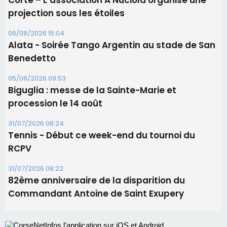
procession le 14 août
31/07/2026 08:24
Tennis - Début ce week-end du tournoi du
RCPV
31/07/2026 08:22
82ème anniversaire de la disparition du
Commandant Antoine de Saint Exupery
Les plus lus
Satine Nomary est la nouvelle Miss Corse 2026
Éclipse du 12 août : la Corse aux premières loges
d'un spectacle qui ne reviendra pas avant 2081
La gendarmerie alerte les restaurateurs corses
face à une nouvelle escroquerie au faux vendeur de