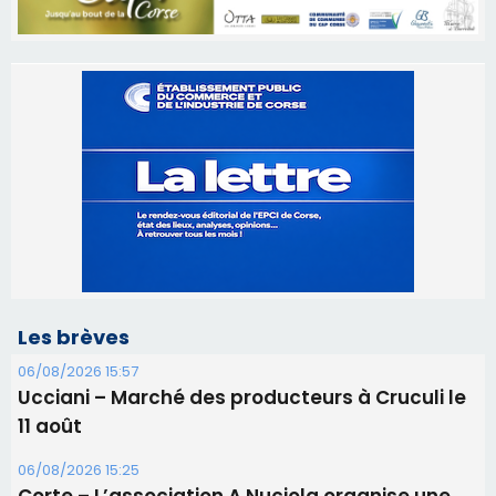
Les brèves
06/08/2026 15:57
Ucciani – Marché des producteurs à Cruculi le
11 août
06/08/2026 15:25
Corte – L’association A Nuciola organise une
projection sous les étoiles
06/08/2026 15:04
Alata - Soirée Tango Argentin au stade de San
Benedetto
05/08/2026 09:53
Biguglia : messe de la Sainte-Marie et