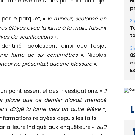
t d'un élève de 12 ans porteur d'un objet
Bi
p
 par le parquet, «
le mineur, scolarisé en
31
tres élèves avec la lame à la main, faisant
T
t
ves de scarifications
».
entifié l'adolescent ainsi que l'objet
31
une lame de six centimètres
». Nicolas
8
ineur ne présentait aucune blessure
».
d
E
un point essentiel des investigations. «
Il
sur place que ce dernier n'avait menacé
L
nt dirigé la lame vers un autre élève
»,
informations relayées depuis les faits.
par ailleurs indiqué aux enquêteurs «
qu'il