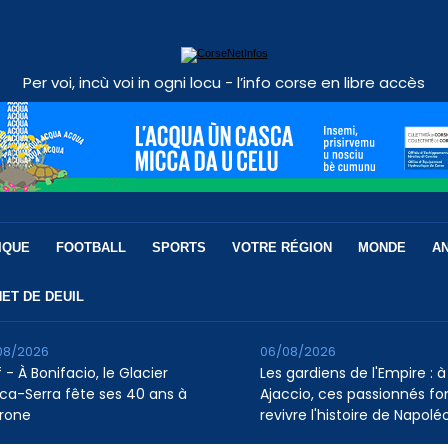
Per voi, incù voi in ogni locu - l’info corse en libre accès
IQUE
FOOTBALL
SPORTS
VOTRE RÉGION
MONDE
A
ET DE DEUIL
08/2026
06/08/2026
 - À Bonifacio, le Glacier
Les gardiens de l'Empire : à
ca-Serra fête ses 40 ans à
Ajaccio, ces passionnés fo
rone
revivre l'histoire de Napolé