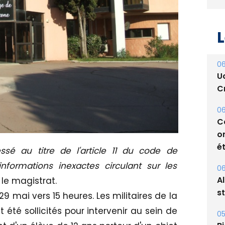
L
06
U
Cr
06
C
o
ét
é au titre de l'article 11 du code de
formations inexactes circulant sur les
06
 le magistrat.
A
s
29 mai vers 15 heures. Les militaires de la
été sollicités pour intervenir au sein de
05