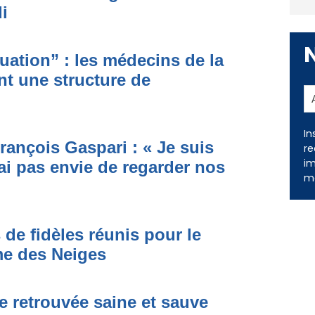
i
ituation” : les médecins de la
nt une structure de
In
rançois Gaspari : « Je suis
re
ai pas envie de regarder nos
im
me
 de fidèles réunis pour le
me des Neiges
e retrouvée saine et sauve