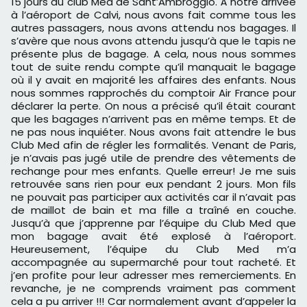
15 jours au club Med de Sant’Ambroggio. À notre arrivée
à l’aéroport de Calvi, nous avons fait comme tous les
autres passagers, nous avons attendu nos bagages. Il
s’avère que nous avons attendu jusqu’à que le tapis ne
présente plus de bagage. A cela, nous nous sommes
tout de suite rendu compte qu’il manquait le bagage
où il y avait en majorité les affaires des enfants. Nous
nous sommes rapprochés du comptoir Air France pour
déclarer la perte. On nous a précisé qu’il était courant
que les bagages n’arrivent pas en même temps. Et de
ne pas nous inquiéter. Nous avons fait attendre le bus
Club Med afin de régler les formalités. Venant de Paris,
je n’avais pas jugé utile de prendre des vêtements de
rechange pour mes enfants. Quelle erreur! Je me suis
retrouvée sans rien pour eux pendant 2 jours. Mon fils
ne pouvait pas participer aux activités car il n’avait pas
de maillot de bain et ma fille a traîné en couche.
Jusqu’à que j’apprenne par l’équipe du Club Med que
mon bagage avait été explosé à l’aéroport.
Heureusement, l’équipe du Club Med m’a
accompagnée au supermarché pour tout racheté. Et
j’en profite pour leur adresser mes remerciements. En
revanche, je ne comprends vraiment pas comment
cela a pu arriver !!! Car normalement avant d’appeler la