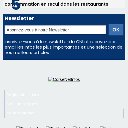
Régie publicitaire
Mentions légales
Nous contacter
© 2026 corsenetinfos