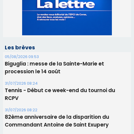
05/08/2026 09:53
Biguglia : messe de la Sainte-Marie et
procession le 14 août
31/07/2026 08:24
Tennis - Début ce week-end du tournoi du
RCPV
31/07/2026 08:22
82ème anniversaire de la disparition du
Commandant Antoine de Saint Exupery
30/07/2026 10:16
Lecci : I Messageri en concert gratuit jeudi soir
30/07/2026 09:55
Corte : I Chjami Aghjalesi en concert ce soir
30/07/2026 08:33
Bastia - Assunta Gloriosa à la Cathédrale