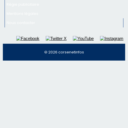
Inscrivez-vous à la newsletter de CNI et recevez par
email les infos les plus importantes et une sélection de
nos meilleurs articles
Régie publicitaire
Mentions légales
Nous contacter
© 2026 corsenetinfos