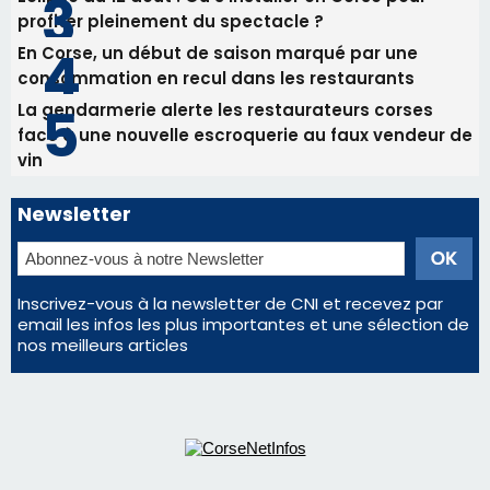
Commandant Antoine de Saint Exupery
Les plus lus
Satine Nomary est la nouvelle Miss Corse 2026
Éclipse du 12 août : la Corse aux premières loges
d'un spectacle qui ne reviendra pas avant 2081
Éclipse du 12 août : Où s'installer en Corse pour
profiter pleinement du spectacle ?
En Corse, un début de saison marqué par une
consommation en recul dans les restaurants
La gendarmerie alerte les restaurateurs corses
face à une nouvelle escroquerie au faux vendeur de
vin
Newsletter