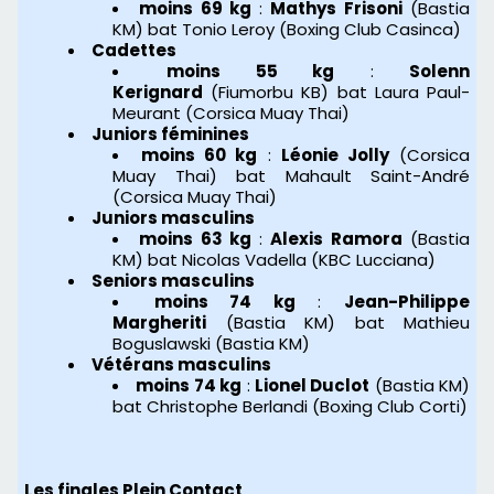
moins 69 kg
:
Mathys Frisoni
(Bastia
KM) bat Tonio Leroy (Boxing Club Casinca)
Cadettes
moins 55 kg
:
Solenn
Kerignard
(Fiumorbu KB) bat Laura Paul-
Meurant (Corsica Muay Thai)
Juniors féminines
moins 60 kg
:
Léonie Jolly
(Corsica
Muay Thai) bat Mahault Saint-André
(Corsica Muay Thai)
Juniors masculins
moins 63 kg
:
Alexis Ramora
(Bastia
KM) bat Nicolas Vadella (KBC Lucciana)
Seniors masculins
moins 74 kg
:
Jean-Philippe
Margheriti
(Bastia KM) bat Mathieu
Boguslawski (Bastia KM)
Vétérans masculins
moins 74 kg
:
Lionel Duclot
(Bastia KM)
bat Christophe Berlandi (Boxing Club Corti)
Les finales
Plein Contact