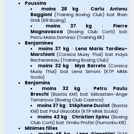
Poussins
moins 28 kg
:
Carlu Antonu
Baggioni
(Training Boxing Club) bat Ilhan
Dridi (R9 Boxing)
moins 37 kg
:
Pierre
Magnavacca
(Boxing Club Corti) bat
Petru Maria Dominici (Training BK)
Benjamines
moins 37 kg
:
Lena Maria Tardieu-
Marchioni
(Corsica Muay Thai) bat Inaya
Becherereau (Training Boxing Club)
moins 32 kg
:
Mya Barreto
(Corsica
Muay Thai) bat Lena Simoni (KTP MMA
Scola)
Benjamins
moins 32 kg
:
Petru Paulu
Breschi
(Bastia KM) bat Sébastien-Ange
Terranova (Boxing Club Casinca)
moins 37 kg
:
Stéphane Duclot
(Bastia
KM) bat Paul Giacobbi (KTP MMA Scola)
moins 42 kg
:
Christian Spinu
(Boxing
Club Corti) bat Timéo Profizi (Fiumorbu KB)
Minimes filles
moins 46 kg
:
Lena Gianettini
(KTP