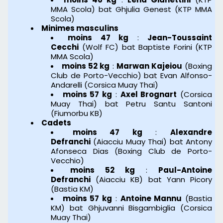
MMA Scola) bat Ghjulia Genest (KTP MMA
Scola)
Minimes masculins
moins 47 kg
:
Jean-Toussaint
Cecchi
(Wolf FC) bat Baptiste Forini (KTP
MMA Scola)
moins 52 kg
:
Marwan Kajeiou
(Boxing
Club de Porto-Vecchio) bat Evan Alfonso-
Andarelli (Corsica Muay Thai)
moins 57 kg
:
Axel Brognart
(Corsica
Muay Thai) bat Petru Santu Santoni
(Fiumorbu KB)
Cadets
moins 47 kg
:
Alexandre
Defranchi
(Aiacciu Muay Thai) bat Antony
Afonseca Dias (Boxing Club de Porto-
Vecchio)
moins 52 kg
:
Paul-Antoine
Defranchi
(Aiacciu KB) bat Yann Picory
(Bastia KM)
moins 57 kg
:
Antoine Mannu
(Bastia
KM) bat Ghjuvanni Bisgambiglia (Corsica
Muay Thai)