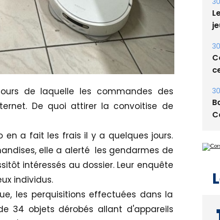
E
30
Le
je
30
Co
 cours de laquelle les commandes des
ce
ernet. De quoi attirer la convoitise de
30
Ba
en a fait les frais il y a quelques jours.
C
andises, elle a alerté les gendarmes de
sitôt intéressés au dossier. Leur enquête
ux individus.
ue, les perquisitions effectuées dans la
L
e 34 objets dérobés allant d'appareils