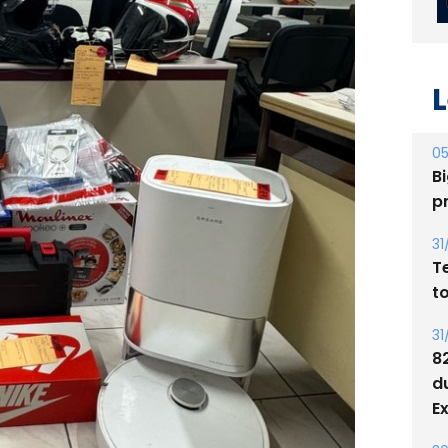
L
05
Bi
p
31
T
t
31
8
d