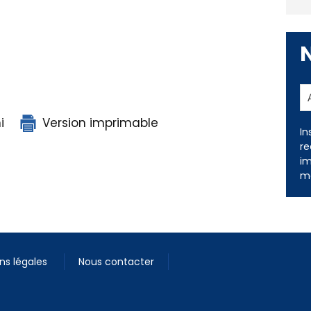
i
Version imprimable
In
re
im
me
ns légales
Nous contacter