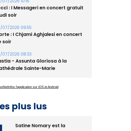
xupery
/07/2026 10:16
cci : I Messageri en concert gratuit
udi soir
/07/2026 09:55
rte : I Chjami Aghjalesi en concert
 soir
/07/2026 08:33
stia - Assunta Gloriosa à la
athédrale Sainte-Marie
es plus lus