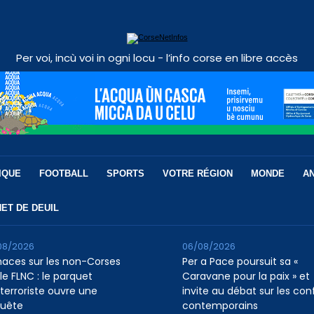
Per voi, incù voi in ogni locu - l’info corse en libre accès
IQUE
FOOTBALL
SPORTS
VOTRE RÉGION
MONDE
A
ET DE DEUIL
08/2026
06/08/2026
aces sur les non-Corses
Per a Pace poursuit sa «
le FLNC : le parquet
Caravane pour la paix » et
iterroriste ouvre une
invite au débat sur les conf
uête
contemporains