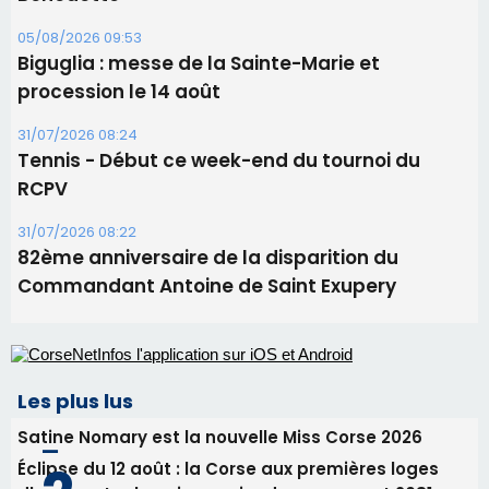
82ème anniversaire de la disparition du
Commandant Antoine de Saint Exupery
Les plus lus
Satine Nomary est la nouvelle Miss Corse 2026
Éclipse du 12 août : la Corse aux premières loges
d'un spectacle qui ne reviendra pas avant 2081
La gendarmerie alerte les restaurateurs corses
face à une nouvelle escroquerie au faux vendeur de
vin
En Corse, un début de saison marqué par une
consommation en recul dans les restaurants
Deux jeunes Ajacciens sur la voie de la médecine
militaire
Newsletter