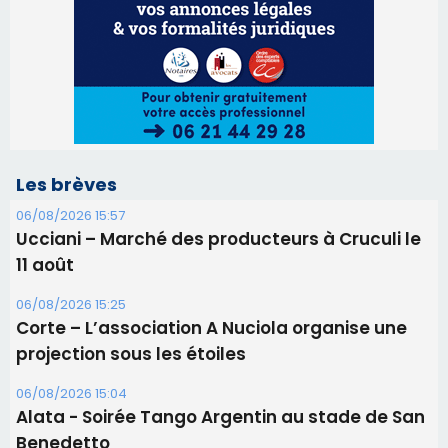
Ucciani – Marché des producteurs à Cruculi le
11 août
06/08/2026 15:25
Corte – L’association A Nuciola organise une
projection sous les étoiles
06/08/2026 15:04
Alata - Soirée Tango Argentin au stade de San
Benedetto
05/08/2026 09:53
Biguglia : messe de la Sainte-Marie et
procession le 14 août
31/07/2026 08:24
Tennis - Début ce week-end du tournoi du
RCPV
31/07/2026 08:22