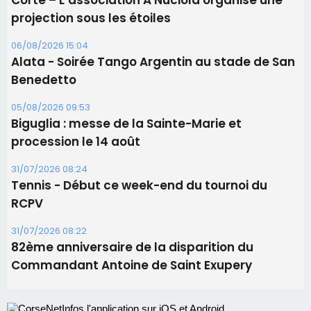
procession le 14 août
31/07/2026 08:24
Tennis - Début ce week-end du tournoi du
RCPV
31/07/2026 08:22
82ème anniversaire de la disparition du
Commandant Antoine de Saint Exupery
Les plus lus
Satine Nomary est la nouvelle Miss Corse 2026
Éclipse du 12 août : la Corse aux premières loges
d'un spectacle qui ne reviendra pas avant 2081
Bastia – Le festival Porto Latino évacué en urgence
avant le concert de Mosimann