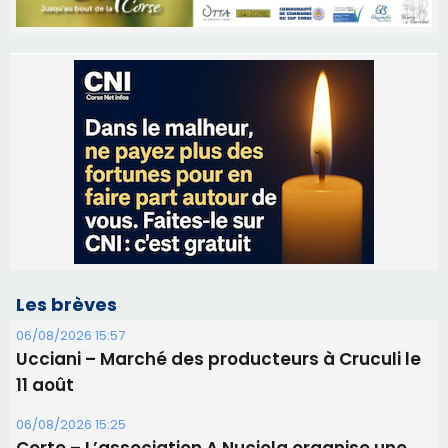
Les brèves
06/08/2026 15:57
Ucciani – Marché des producteurs à Cruculi le
11 août
06/08/2026 15:25
Corte – L’association A Nuciola organise une
projection sous les étoiles
06/08/2026 15:04
Alata - Soirée Tango Argentin au stade de San
Benedetto
05/08/2026 09:53
Biguglia : messe de la Sainte-Marie et