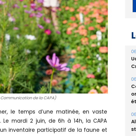
L
06
U
Cr
06
C
o
la Communication de la CAPA)
ét
mer, le temps d’une matinée, en vaste
06
. Le mardi 2 juin, de 6h à 14h, la CAPA
A
s
 un inventaire participatif de la faune et