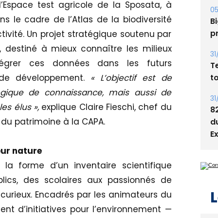
 l’Espace test agricole de la Sposata, à
05
dans le cadre de l’Atlas de la biodiversité
Bi
p
ivité. Un projet stratégique soutenu par
é, destiné à mieux connaître les milieux
31
intégrer ces données dans les futurs
T
t
de développement.
« L’objectif est de
atégique de connaissance, mais aussi de
31
les élus »,
explique Claire Fieschi, chef du
8
n du patrimoine à la CAPA.
d
E
ur nature
 la forme d’un inventaire scientifique
blics, des scolaires aux passionnés de
L
 curieux. Encadrés par les animateurs du
nt d’initiatives pour l’environnement —