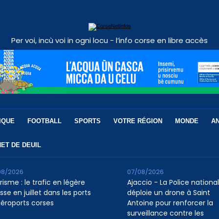
Per voi, incù voi in ogni locu - l’info corse en libre accès
IQUE
FOOTBALL
SPORTS
VOTRE RÉGION
MONDE
A
ET DE DEUIL
08/2026
07/08/2026
isme : le trafic en légère
Ajaccio - La Police nationa
se en juillet dans les ports
déploie un drone à Saint
aéroports corses
Antoine pour renforcer la
surveillance contre les