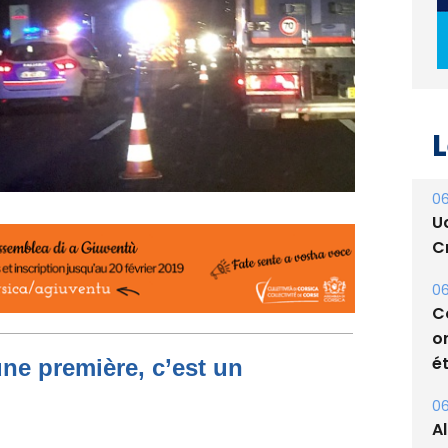
L
06
U
Cr
06
C
o
ét
06
une première, c’est un
A
s