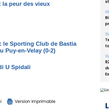
05
t la peur des vieux
Bi
p
31
T
t
: le Sporting Club de Bastia
31
au Puy-en-Velay (0-2)
8
d
E
di U Spidali
L
i
Version imprimable