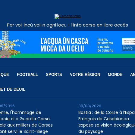
Per voi, incù voi in ogni locu - l’info corse en libre accès
IQUE
FOOTBALL
SPORTS
VOTRE RÉGION
MONDE
A
ET DE DEUIL
08/2026
08/08/2026
ome, l'hommage de
Bastia : de la Corse à l’Esp
ssociu di a Guardia Corsa
François de Casabianca
ale aux milliers de Corses
expose sa vision écologiqu
ont servi le Saint-Siège
du paysage