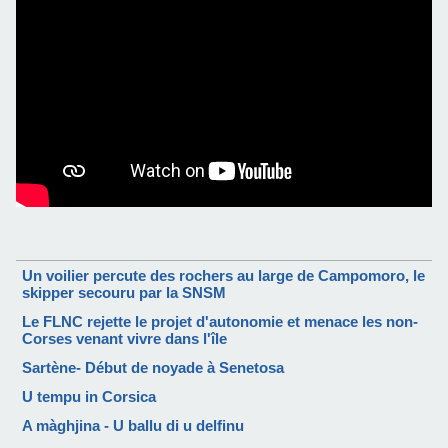
Un voilier percute des rochers au large de Campomoro, le
skipper secouru par la SNSM
Le FLNC rejette le projet d'autonomie et menace les non-
Corses venant vivre dans l'île
Sartène- Début de noyade à Senetosa
U tempu in Corsica
A màghjina - U ballu di u delfinu