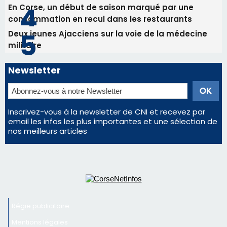
Les plus lus
Satine Nomary est la nouvelle Miss Corse 2026
Éclipse du 12 août : la Corse aux premières loges
d'un spectacle qui ne reviendra pas avant 2081
La gendarmerie alerte les restaurateurs corses
face à une nouvelle escroquerie au faux vendeur de
vin
En Corse, un début de saison marqué par une
consommation en recul dans les restaurants
Deux jeunes Ajacciens sur la voie de la médecine
militaire
Newsletter
Inscrivez-vous à la newsletter de CNI et recevez par
email les infos les plus importantes et une sélection de
nos meilleurs articles