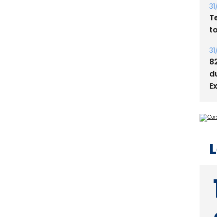
31
T
t
31
8
d
E
L