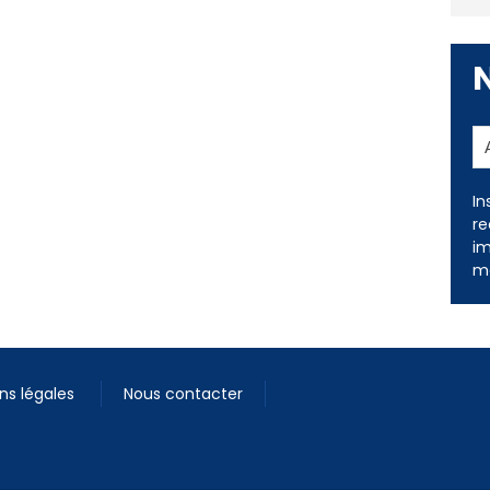
In
re
im
me
ns légales
Nous contacter