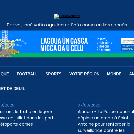
Per voi, incù voi in ogni locu - l’info corse en libre accès
IQUE
FOOTBALL
SPORTS
VOTRE RÉGION
MONDE
A
ET DE DEUIL
08/2026
07/08/2026
isme : le trafic en légère
Ajaccio - La Police nationa
se en juillet dans les ports
déploie un drone à Saint
aéroports corses
Antoine pour renforcer la
surveillance contre les