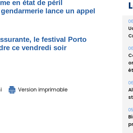
me en état de péril
L
 gendarmerie lance un appel
06
U
Cr
ssurante, le festival Porto
dre ce vendredi soir
06
C
o
ét
06
i
Version imprimable
A
s
05
Bi
p