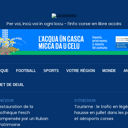
Per voi, incù voi in ogni locu - l’info corse en libre accès
IQUE
FOOTBALL
SPORTS
VOTRE RÉGION
MONDE
A
ET DE DEUIL
08/2026
07/08/2026
restauration de la
Tourisme : le trafic en légè
liothèque Fesch
hausse en juillet dans les p
ompensée par un Ruban
et aéroports corses
Patrimoine