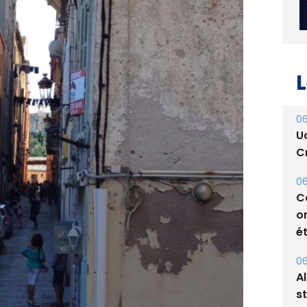
L
06
U
Cr
06
C
o
ét
06