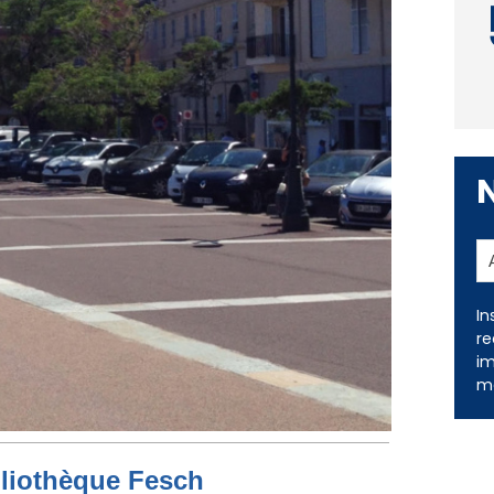
In
re
im
me
bliothèque Fesch