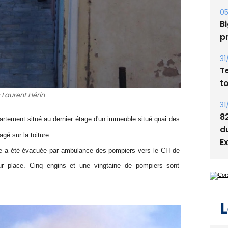
A
s
05
Bi
p
31
T
 Laurent Hérin
t
artement situé au dernier étage d'un immeuble situé quai des
31
agé sur la toiture.
8
 a été évacuée par ambulance des pompiers vers le CH de
d
E
r place. Cinq engins et une vingtaine de pompiers sont