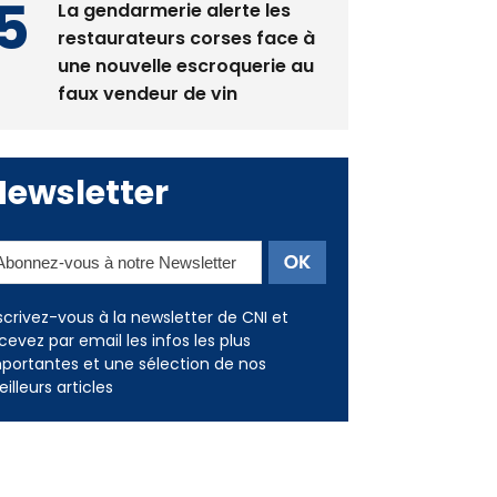
les restaurants
La gendarmerie alerte les
restaurateurs corses face à
une nouvelle escroquerie au
faux vendeur de vin
Newsletter
scrivez-vous à la newsletter de CNI et
cevez par email les infos les plus
portantes et une sélection de nos
illeurs articles