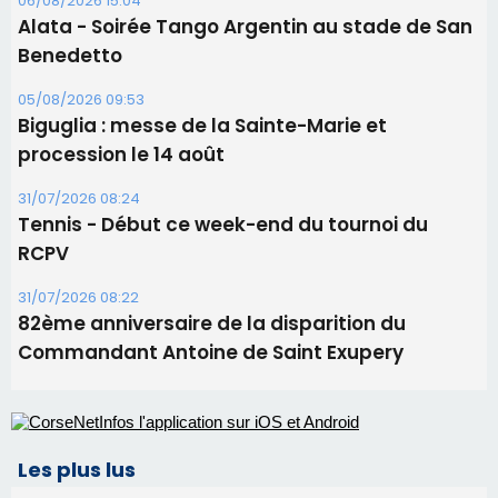
31/07/2026 08:22
82ème anniversaire de la disparition du
Commandant Antoine de Saint Exupery
Les plus lus
Satine Nomary est la nouvelle Miss Corse 2026
Éclipse du 12 août : la Corse aux premières loges
d'un spectacle qui ne reviendra pas avant 2081
Bastia – Le festival Porto Latino évacué en urgence
avant le concert de Mosimann
Éclipse du 12 août : Où s'installer en Corse pour
profiter pleinement du spectacle ?
En Corse, un début de saison marqué par une
consommation en recul dans les restaurants