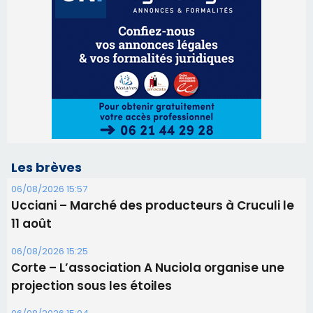
Les brèves
06/08/2026 15:57
Ucciani – Marché des producteurs à Cruculi le
11 août
06/08/2026 15:25
Corte – L’association A Nuciola organise une
projection sous les étoiles
06/08/2026 15:04
Alata - Soirée Tango Argentin au stade de San
Benedetto
05/08/2026 09:53
Biguglia : messe de la Sainte-Marie et
procession le 14 août
31/07/2026 08:24
Tennis - Début ce week-end du tournoi du
RCPV