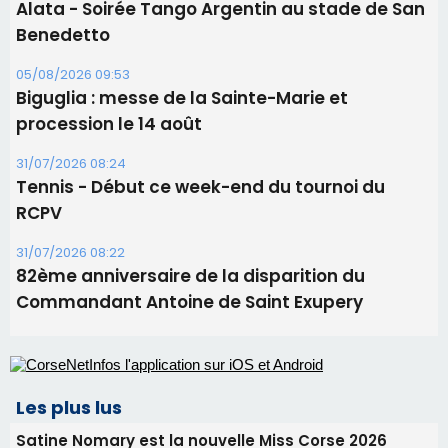
Tennis - Début ce week-end du tournoi du
RCPV
31/07/2026 08:22
82ème anniversaire de la disparition du
Commandant Antoine de Saint Exupery
Les plus lus
Satine Nomary est la nouvelle Miss Corse 2026
Éclipse du 12 août : la Corse aux premières loges
d'un spectacle qui ne reviendra pas avant 2081
La gendarmerie alerte les restaurateurs corses
face à une nouvelle escroquerie au faux vendeur de
vin
En Corse, un début de saison marqué par une
consommation en recul dans les restaurants