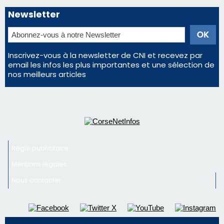
Éclipse du 12 août : la Corse aux premières loges
d'un spectacle qui ne reviendra pas avant 2081
La gendarmerie alerte les restaurateurs corses
face à une nouvelle escroquerie au faux vendeur de
vin
En Corse, un début de saison marqué par une
consommation en recul dans les restaurants
Deux jeunes Ajacciens sur la voie de la médecine
militaire
Newsletter
Inscrivez-vous à la newsletter de CNI et recevez par
email les infos les plus importantes et une sélection de
nos meilleurs articles