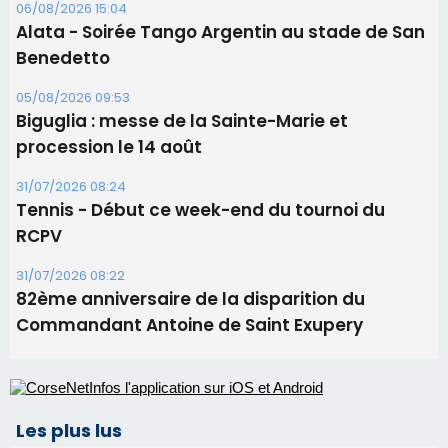
31/07/2026 08:24
Tennis - Début ce week-end du tournoi du
RCPV
31/07/2026 08:22
82ème anniversaire de la disparition du
Commandant Antoine de Saint Exupery
Les plus lus
Satine Nomary est la nouvelle Miss Corse 2026
Éclipse du 12 août : la Corse aux premières loges
d'un spectacle qui ne reviendra pas avant 2081
Éclipse du 12 août : Où s'installer en Corse pour
profiter pleinement du spectacle ?
En Corse, un début de saison marqué par une
consommation en recul dans les restaurants