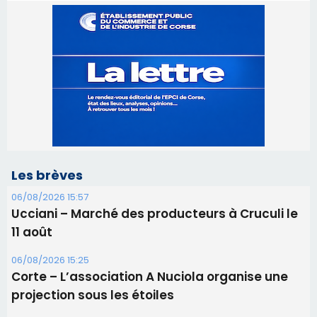
Les brèves
06/08/2026 15:57
Ucciani – Marché des producteurs à Cruculi le
11 août
06/08/2026 15:25
Corte – L’association A Nuciola organise une
projection sous les étoiles
06/08/2026 15:04
Alata - Soirée Tango Argentin au stade de San
Benedetto
05/08/2026 09:53
Biguglia : messe de la Sainte-Marie et
procession le 14 août