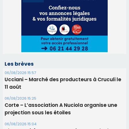
06/08/2026 15:57
Ucciani – Marché des producteurs à Cruculi le
11 août
06/08/2026 15:25
Corte – L’association A Nuciola organise une
projection sous les étoiles
06/08/2026 15:04
Alata - Soirée Tango Argentin au stade de San
Benedetto
05/08/2026 09:53
Biguglia : messe de la Sainte-Marie et
procession le 14 août
31/07/2026 08:24
Tennis - Début ce week-end du tournoi du
RCPV