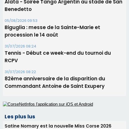
31/07/2026 08:22
82ème anniversaire de la disparition du
Commandant Antoine de Saint Exupery
Les plus lus
Satine Nomary est la nouvelle Miss Corse 2026
Éclipse du 12 août : la Corse aux premières loges
d'un spectacle qui ne reviendra pas avant 2081
Éclipse du 12 août : Où s'installer en Corse pour
profiter pleinement du spectacle ?
En Corse, un début de saison marqué par une
consommation en recul dans les restaurants
La gendarmerie alerte les restaurateurs corses
face à une nouvelle escroquerie au faux vendeur de
vin