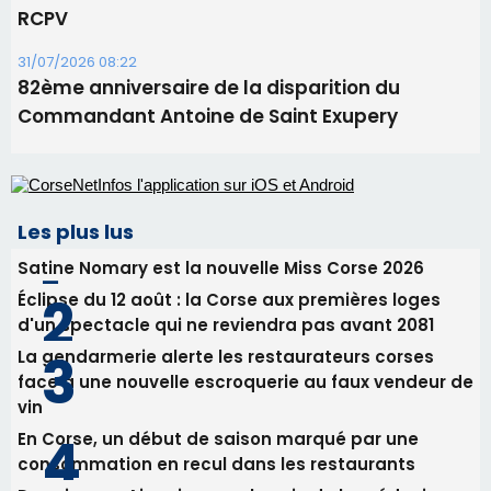
Les plus lus
Satine Nomary est la nouvelle Miss Corse 2026
Éclipse du 12 août : la Corse aux premières loges
d'un spectacle qui ne reviendra pas avant 2081
La gendarmerie alerte les restaurateurs corses
face à une nouvelle escroquerie au faux vendeur de
vin
En Corse, un début de saison marqué par une
consommation en recul dans les restaurants
Deux jeunes Ajacciens sur la voie de la médecine
militaire
Newsletter
Inscrivez-vous à la newsletter de CNI et recevez par
email les infos les plus importantes et une sélection de