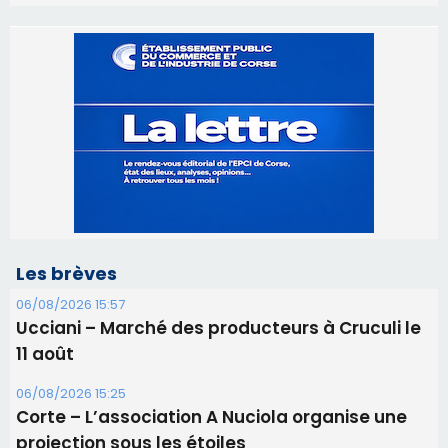
Les brèves
06/08/2026 15:57
Ucciani – Marché des producteurs à Cruculi le
11 août
06/08/2026 15:25
Corte – L’association A Nuciola organise une
projection sous les étoiles
06/08/2026 15:04
Alata - Soirée Tango Argentin au stade de San
Benedetto
05/08/2026 09:53
Biguglia : messe de la Sainte-Marie et
procession le 14 août