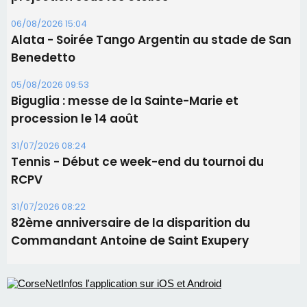
31/07/2026 08:24
Tennis - Début ce week-end du tournoi du
RCPV
31/07/2026 08:22
82ème anniversaire de la disparition du
Commandant Antoine de Saint Exupery
Les plus lus
Satine Nomary est la nouvelle Miss Corse 2026
Éclipse du 12 août : la Corse aux premières loges
d'un spectacle qui ne reviendra pas avant 2081
Éclipse du 12 août : Où s'installer en Corse pour
profiter pleinement du spectacle ?
En Corse, un début de saison marqué par une