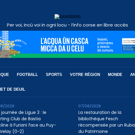
Per voi, incù voi in ogni locu - l’info corse en libre accès
IQUE
FOOTBALL
SPORTS
VOTRE RÉGION
MONDE
A
ET DE DEUIL
08/2026
07/08/2026
 journée de Ligue 3 : le
La restauration de la
rting Club de Bastia
bibliothèque Fesch
cline à Furiani face au Puy-
récompensée par un Ruba
Velay (0-2)
du Patrimoine