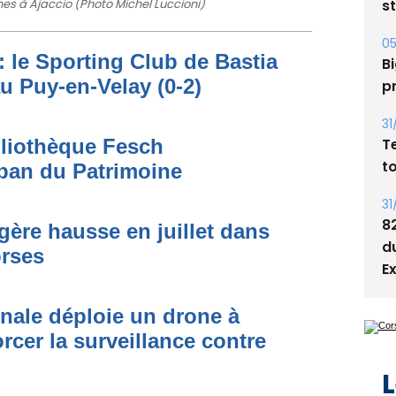
s
nes à Ajaccio (Photo Michel Luccioni)
05
: le Sporting Club de Bastia
Bi
au Puy-en-Velay (0-2)
p
31
T
bliothèque Fesch
t
ban du Patrimoine
31
8
égère hausse en juillet dans
d
orses
E
onale déploie un drone à
rcer la surveillance contre
L