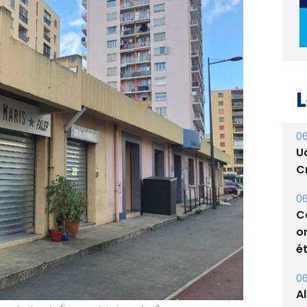
L
06
U
Cr
06
C
o
ét
06
A