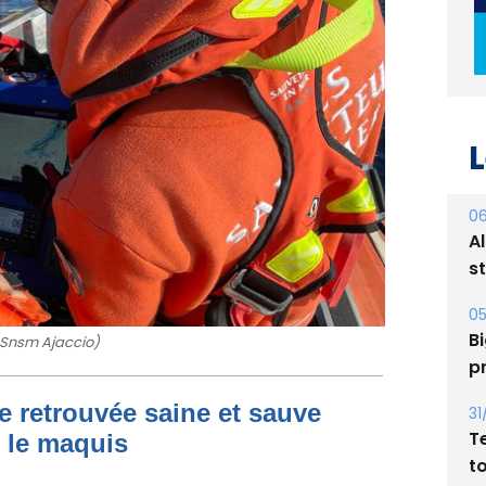
L
06
A
s
05
Bi
p
 Snsm Ajaccio)
31
T
e retrouvée saine et sauve
t
s le maquis
31