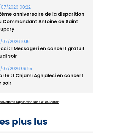
2ème anniversaire de la disparition
u Commandant Antoine de Saint
xupery
/07/2026 10:16
cci : I Messageri en concert gratuit
udi soir
/07/2026 09:55
rte : I Chjami Aghjalesi en concert
 soir
es plus lus
Satine Nomary est la