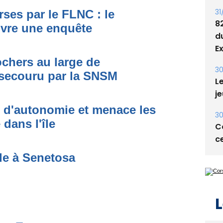
8
d
ses par le FLNC : le
E
uvre une enquête
30
Le
ochers au large de
je
secouru par la SNSM
30
Co
t d'autonomie et menace les
ce
dans l'île
de à Senetosa
L