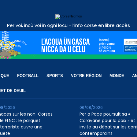
Per voi, incù voi in ogni locu - l’info corse en libre accès
IQUE
FOOTBALL
SPORTS
VOTRE RÉGION
MONDE
A
ET DE DEUIL
08/2026
06/08/2026
aces sur les non-Corses
Per a Pace poursuit sa «
le FLNC : le parquet
Caravane pour la paix » et
iterroriste ouvre une
invite au débat sur les conf
uête
contemporains