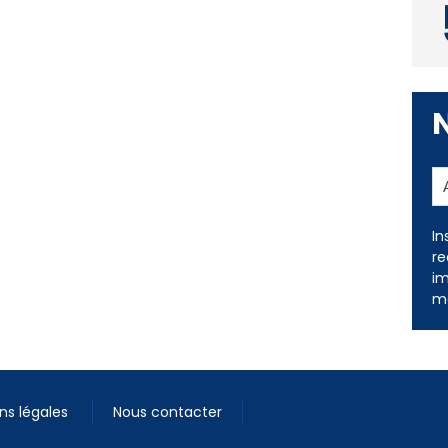
In
re
im
me
ns légales
Nous contacter