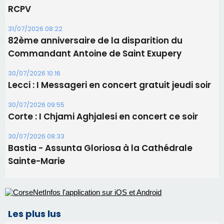
Corte : I Chjami Aghjalesi en concert ce soir
30/07/2026 08:33
Bastia - Assunta Gloriosa à la Cathédrale
Sainte-Marie
Les plus lus
Satine Nomary est la nouvelle Miss Corse 2026
Éclipse du 12 août : la Corse aux premières loges
d'un spectacle qui ne reviendra pas avant 2081
La gendarmerie alerte les restaurateurs corses
face à une nouvelle escroquerie au faux vendeur de
vin
Deux jeunes Ajacciens sur la voie de la médecine
militaire
En Corse, un début de saison marqué par une