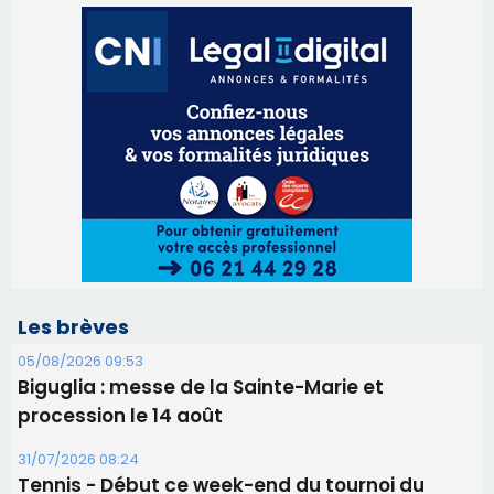
Les brèves
05/08/2026 09:53
Biguglia : messe de la Sainte-Marie et
procession le 14 août
31/07/2026 08:24
Tennis - Début ce week-end du tournoi du
RCPV
31/07/2026 08:22
82ème anniversaire de la disparition du
Commandant Antoine de Saint Exupery
30/07/2026 10:16
Lecci : I Messageri en concert gratuit jeudi soir
30/07/2026 09:55