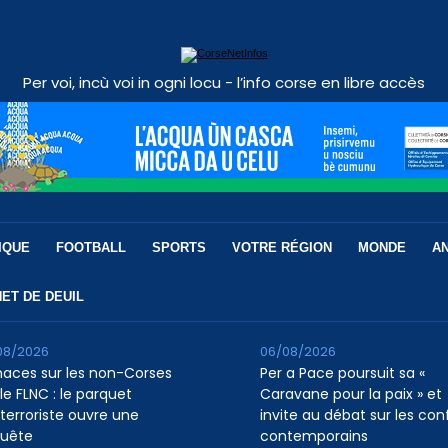
Per voi, incù voi in ogni locu - l’info corse en libre accès
IQUE
FOOTBALL
SPORTS
VOTRE RÉGION
MONDE
A
ET DE DEUIL
08/2026
06/08/2026
aces sur les non-Corses
Per a Pace poursuit sa «
le FLNC : le parquet
Caravane pour la paix » et
iterroriste ouvre une
invite au débat sur les conf
uête
contemporains