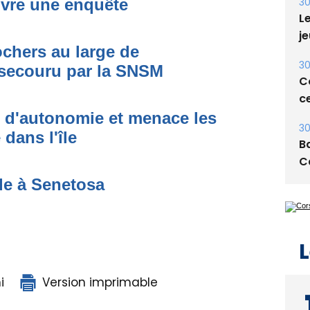
uvre une enquête
30
Le
je
ochers au large de
30
secouru par la SNSM
Co
ce
t d'autonomie et menace les
30
dans l'île
Ba
C
de à Senetosa
L
i
Version imprimable