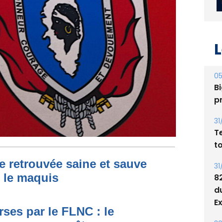
L
05
Bi
p
31
T
t
e retrouvée saine et sauve
31
s le maquis
8
d
E
ses par le FLNC : le