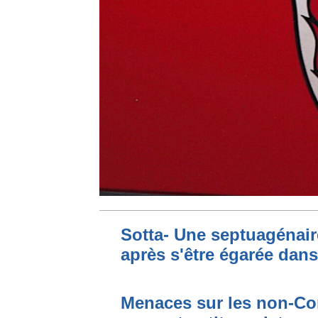
Sotta- Une septuagénair
après s'être égarée dan
Menaces sur les non-Cor