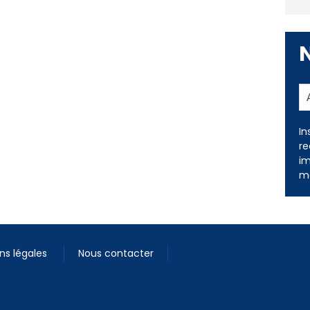
In
re
im
me
ns légales
Nous contacter