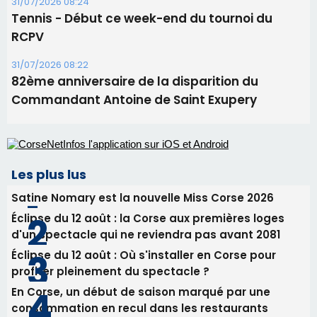
Les plus lus
Satine Nomary est la nouvelle Miss Corse 2026
Éclipse du 12 août : la Corse aux premières loges
d'un spectacle qui ne reviendra pas avant 2081
Éclipse du 12 août : Où s'installer en Corse pour
profiter pleinement du spectacle ?
En Corse, un début de saison marqué par une
consommation en recul dans les restaurants
La gendarmerie alerte les restaurateurs corses
face à une nouvelle escroquerie au faux vendeur de
vin
Newsletter
Inscrivez-vous à la newsletter de CNI et recevez par
email les infos les plus importantes et une sélection de
nos meilleurs articles