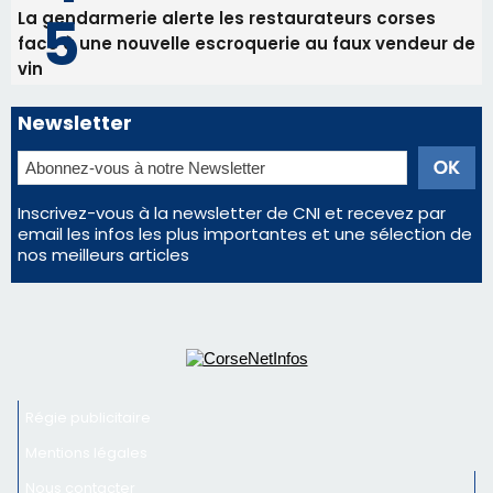
Régie publicitaire
Mentions légales
Nous contacter
© 2026 corsenetinfos