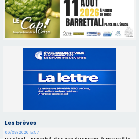
Les brèves
06/08/2026 15:57
Ucciani – Marché des producteurs à Cruculi le
11 août
06/08/2026 15:25
Corte – L’association A Nuciola organise une
projection sous les étoiles
06/08/2026 15:04
Alata - Soirée Tango Argentin au stade de San