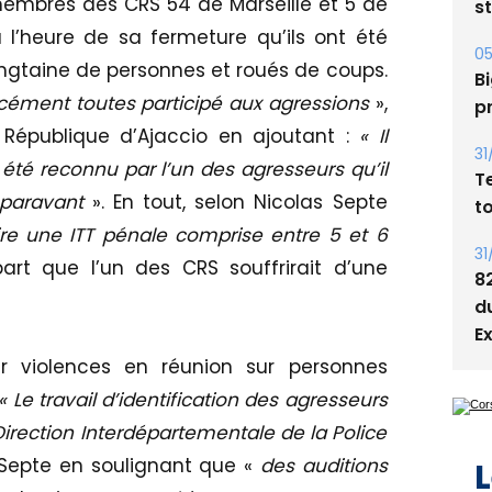
 membres des CRS 54 de Marseille et 5 de
05
Bi
 l’heure de sa fermeture qu’ils ont été
p
ingtaine de personnes et roués de coups.
cément toutes participé aux agressions
»,
31
T
 République d’Ajaccio en ajoutant :
« Il
t
t été reconnu par l’un des agresseurs qu’il
uparavant
». En tout, selon Nicolas Septe
31
8
ire une ITT pénale comprise entre 5 et 6
d
rt que l’un des CRS souffrirait d’une
E
 violences en réunion sur personnes
 « Le travail d’identification des agresseurs
L
Direction Interdépartementale de la Police
 Septe en soulignant que «
des auditions