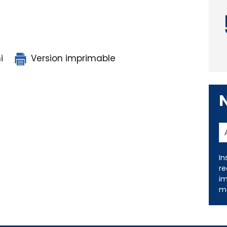
i
Version imprimable
In
re
im
me
ns légales
Nous contacter