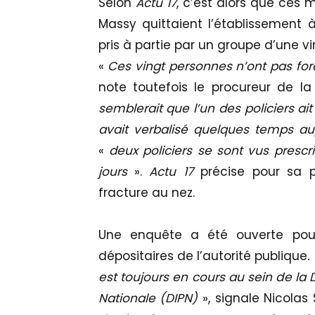
Selon
Actu 17
, c’est alors que ces
Massy quittaient l’établissement à
pris à partie par un groupe d’une v
«
Ces vingt personnes n’ont pas for
note toutefois le procureur de la
semblerait que l’un des policiers ai
avait verbalisé quelques temps a
«
deux policiers se sont vus prescr
jours
».
Actu 17
précise pour sa pa
fracture au nez.
Une enquête a été ouverte pour
dépositaires de l’autorité publique
.
est toujours en cours au sein de la 
Nationale (DIPN)
», signale Nicolas