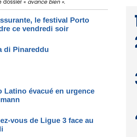
e dossier «
avance bien ».
ssurante, le festival Porto
dre ce vendredi soir
a di Pinareddu
to Latino évacué en urgence
simann
dez-vous de Ligue 3 face au
i