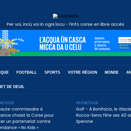
Per voi, incù voi in ogni locu - l’info corse en libre accès
IQUE
FOOTBALL
SPORTS
VOTRE RÉGION
MONDE
A
ET DE DEUIL
08/2026
06/08/2026
Haute-commissaire à
Golf - À Bonifacio, le Glaci
nfance choisit la Corse pour
Rocca-Serra fête ses 40 a
cer un partenariat contre
Sperone
tendance « No Kids »