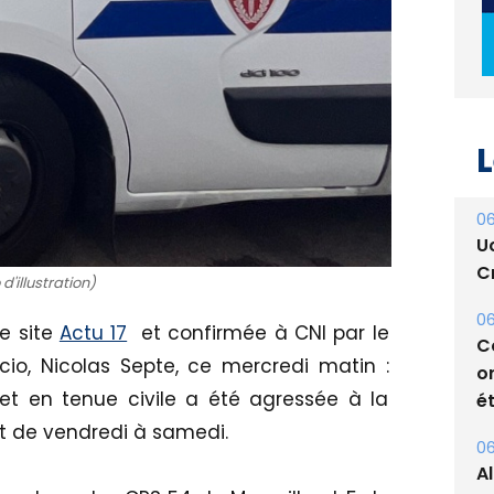
L
06
U
Cr
06
d'illustration)
C
o
le site
Actu 17
et confirmée à CNI par le
ét
cio, Nicolas Septe, ce mercredi matin :
06
 et en tenue civile a été agressée à la
A
it de vendredi à samedi.
s