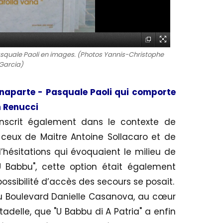
squale Paoli en images. (Photos Yannis-Christophe
Garcia)
naparte - Pasquale Paoli qui comporte
 Renucci
inscrit également dans le contexte de
ceux de Maitre Antoine Sollacaro et de
hésitations qui évoquaient le milieu de
"U Babbu", cette option était également
ssibilité d’accès des secours se posait.
du Boulevard Danielle Casanova, au cœur
itadelle, que "U Babbu di A Patria" a enfin