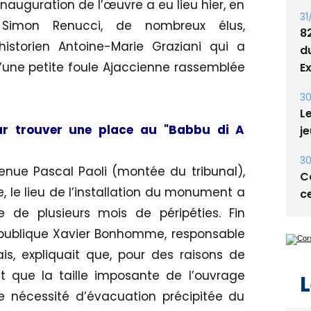
nauguration de l’œuvre a eu lieu hier, en
31
Simon Renucci, de nombreux élus,
8
’historien Antoine-Marie Graziani qui a
d
d’une petite foule Ajaccienne rassemblée
E
30
Le
our trouver une place au "Babbu di A
je
30
enue Pascal Paoli (montée du tribunal),
Co
e, le lieu de l’installation du monument a
ce
de plusieurs mois de péripéties. Fin
République Xavier Bonhomme, responsable
ais, expliquait que, pour des raisons de
 que la taille imposante de l’ouvrage
L
 nécessité d’évacuation précipitée du