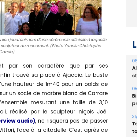
eu jeudi soir, lors d'une cérémonie officielle à laquelle
L
 le sculpteur du monument. (Photo Yannis-Christophe
Garcia)
06
nt par son caractère que par ses
A
fin trouvé sa place à Ajaccio. Le buste
s
 d’une hauteur de 1m40 pour un poids de
05
 sur un socle de marbre blanc de Carrare
Bi
’ensemble mesurant une taille de 3,10
p
i, réalisé par le sculpteur niçois Joël
31
terview audio)
, ne risquera pas de passer
T
ttori, face à la citadelle. C’est après de
t