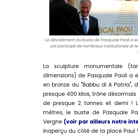
Le dévoilement du buste de Pasquale Paoli a eu li
ont participé de nombreux institutionels et
La sculpture monumentale (ta
dimensions) de Pasquale Paoli a en
en bronze du "Babbu di A Patria",
presque 400 kilos, trône désormais
de presque 2 tonnes et demi ! L
mètres, le buste de Pasquale Paol
Vergne
(voir par ailleurs notre in
inaperçu du côté de la place Paul Vi