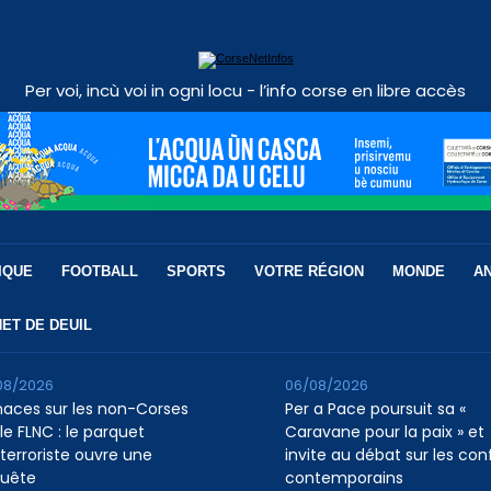
Per voi, incù voi in ogni locu - l’info corse en libre accès
IQUE
FOOTBALL
SPORTS
VOTRE RÉGION
MONDE
A
ET DE DEUIL
08/2026
06/08/2026
aces sur les non-Corses
Per a Pace poursuit sa «
le FLNC : le parquet
Caravane pour la paix » et
iterroriste ouvre une
invite au débat sur les conf
uête
contemporains