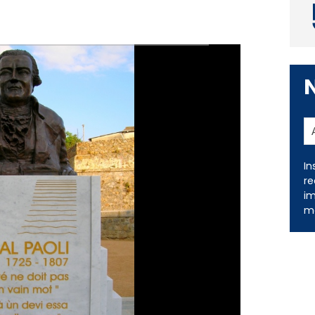
In
re
im
me