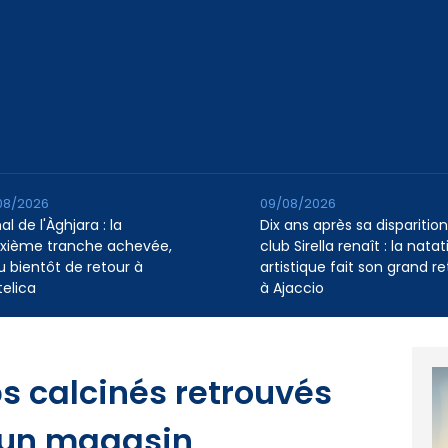
08/2026
09/08/2026
l de l'Àghjara : la
Dix ans après sa disparition,
xième tranche achevée,
club Sirella renaît : la natat
au bientôt de retour à
artistique fait son grand re
telica
à Ajaccio
ps calcinés retrouvés
d’un magasin