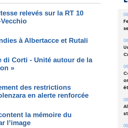
09
Fe
tesse relevés sur la RT 10
s
o-Vecchio
06
U
dies à Albertacce et Rutali
Cr
06
C
di Corti - Unité autour de la
o
ion »
ét
06
ment des restrictions
A
olenzara en alerte renforcée
s
05
acontent la mémoire du
Bi
ar l’image
p