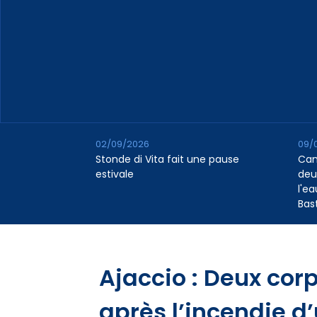
02/09/2026
09/
Stonde di Vita fait une pause
Cana
estivale
deu
l'e
Bas
Ajaccio : Deux cor
après l’incendie 