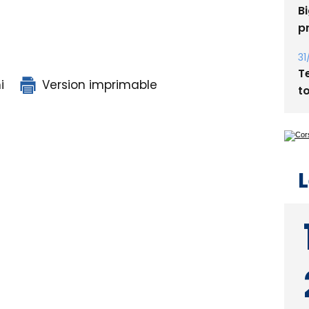
31
T
t
i
Version imprimable
L