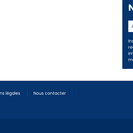
In
re
im
me
ns légales
Nous contacter