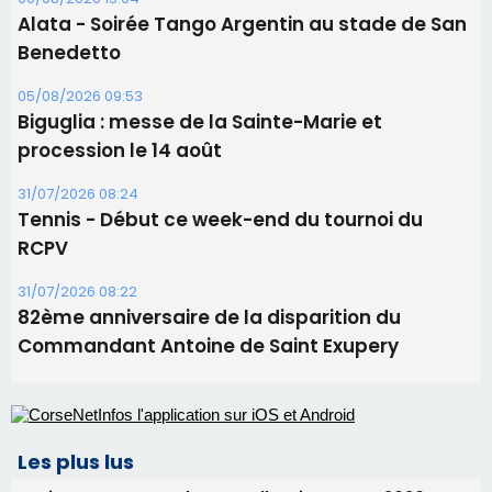
Tennis - Début ce week-end du tournoi du
RCPV
31/07/2026 08:22
82ème anniversaire de la disparition du
Commandant Antoine de Saint Exupery
Les plus lus
Satine Nomary est la nouvelle Miss Corse 2026
Éclipse du 12 août : la Corse aux premières loges
d'un spectacle qui ne reviendra pas avant 2081
Bastia – Le festival Porto Latino évacué en urgence
avant le concert de Mosimann
En Corse, un début de saison marqué par une
consommation en recul dans les restaurants