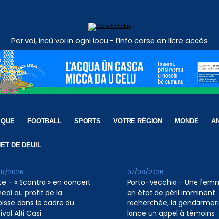
Per voi, incù voi in ogni locu - l’info corse en libre accès
IQUE
FOOTBALL
SPORTS
VOTRE RÉGION
MONDE
A
ET DE DEUIL
08/2026
07/08/2026
te - « Scontra » en concert
Porto-Vecchio - Une fem
edi au profit de la
en état de péril imminent
oisse dans le cadre du
recherchée, la gendarmer
ival Alti Casi
lance un appel à témoins