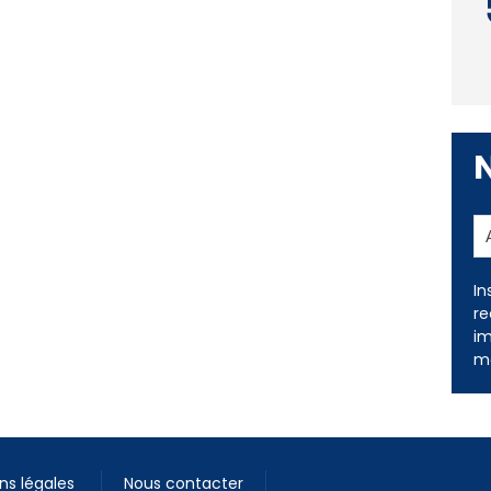
In
re
im
me
ns légales
Nous contacter