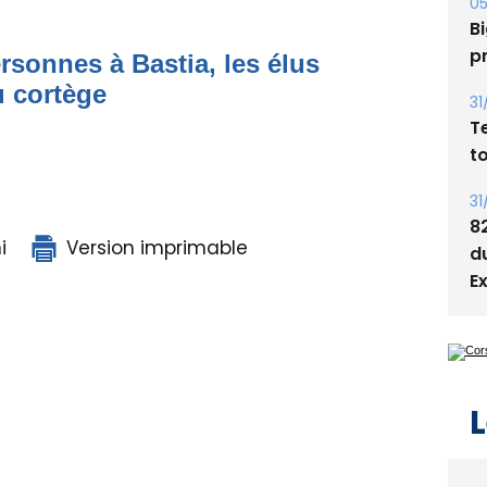
Bi
p
rsonnes à Bastia, les élus
u cortège
31
T
t
31
8
i
Version imprimable
d
E
L