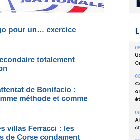
L
rgo pour un… exercice
06
U
econdaire totalement
Cr
ion
06
C
ttentat de Bonifacio :
o
 comme méthode et comme
ét
06
A
s
s villas Ferracci : les
es de Corse condament
05