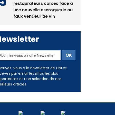
restaurateurs corses face à
une nouvelle escroquerie au
faux vendeur de vin
Newsletter
scrivez-vous à la newsletter de CNI et
cevez par email les infos les plus
portantes et une sélection de nos
illeurs articles