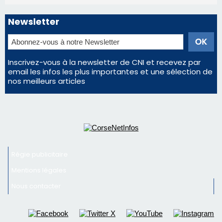
Éclipse du 12 août : la Corse aux premières loges
d'un spectacle qui ne reviendra pas avant 2081
Bastia – Le festival Porto Latino évacué en urgence
avant le concert de Mosimann
En Corse, un début de saison marqué par une
consommation en recul dans les restaurants
La gendarmerie alerte les restaurateurs corses
face à une nouvelle escroquerie au faux vendeur de
vin
Newsletter
Inscrivez-vous à la newsletter de CNI et recevez par
email les infos les plus importantes et une sélection de
nos meilleurs articles