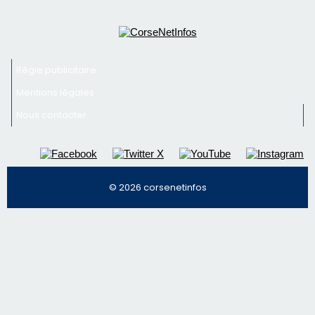
Newsletter
Inscrivez-vous à la newsletter de CNI et recevez par
email les infos les plus importantes et une sélection de
nos meilleurs articles
Régie publicitaire
Mentions légales
Nous contacter