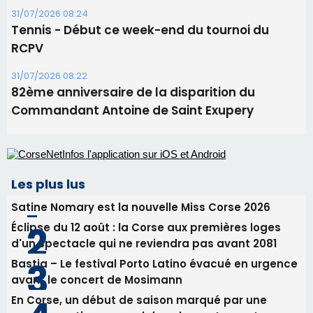
Les plus lus
Satine Nomary est la nouvelle Miss Corse 2026
Éclipse du 12 août : la Corse aux premières loges
d'un spectacle qui ne reviendra pas avant 2081
Bastia – Le festival Porto Latino évacué en urgence
avant le concert de Mosimann
En Corse, un début de saison marqué par une
consommation en recul dans les restaurants
La gendarmerie alerte les restaurateurs corses
face à une nouvelle escroquerie au faux vendeur de
vin
Newsletter
Inscrivez-vous à la newsletter de CNI et recevez par
email les infos les plus importantes et une sélection de